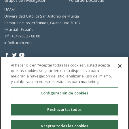
Grupos de Investigación
Portal del Doctorado
UCAM
Universidad Católica San Antonio de Murcia
Campus de los Jerónimos, Guadalupe 30107
(Murcia) - España
Tlf: (+34) 968 27 88 00
info@ucam.edu
Al hacer clic en “Aceptar todas las cookies”, usted acepta
que las cookies se guarden en su dispositivo para
mejorar la navegación del sitio, analizar el uso del mismo,
y colaborar con nuestros estudios para marketing.
Configuración de cookies
Rechazarlas todas
Aceptar todas las cookies