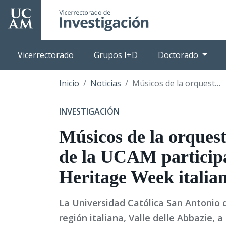
Pasar
al
contenido
principal
Vicerrectorado
Grupos I+D
Doctorado
Inicio
Noticias
Músicos de la orquesta sinfónica de la UCAM participan Refresh Heritage Week italiana
INVESTIGACIÓN
Músicos de la orquest
de la UCAM particip
Heritage Week italia
La Universidad Católica San Antonio d
región italiana, Valle delle Abbazie, a