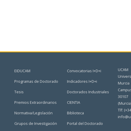
UCAM
EIDUCAM
Convocatorias I+D+i
Univers
Programas de Doctorado
Indicadores I+D+i
Murcia
Campus
Tesis
Doctorados Industriales
30107
Premios Extraordinarios
CIENTIA
(Murcia
Tlf: (+3
Normativa/Legislación
Biblioteca
info@u
Grupos de Investigación
Portal del Doctorado