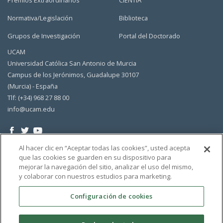
Normativa/Legislación
Biblioteca
Grupos de Investigación
Portal del Doctorado
UCAM
Universidad Católica San Antonio de Murcia
Campus de los Jerónimos, Guadalupe 30107
(Murcia) - España
Tlf: (+34) 968 27 88 00
info@ucam.edu
Al hacer clic en “Aceptar todas las cookies”, usted acepta
que las cookies se guarden en su dispositivo para
mejorar la navegación del sitio, analizar el uso del mismo,
y colaborar con nuestros estudios para marketing.
Configuración de cookies