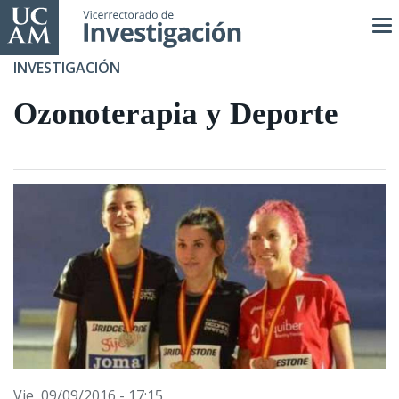
Pasar
al
contenido
INVESTIGACIÓN
principal
Ozonoterapia y Deporte
Vie, 09/09/2016 - 17:15