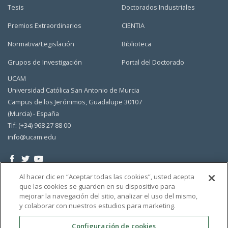
Tesis
Doctorados Industriales
Premios Extraordinarios
CIENTIA
Normativa/Legislación
Biblioteca
Grupos de Investigación
Portal del Doctorado
UCAM
Universidad Católica San Antonio de Murcia
Campus de los Jerónimos, Guadalupe 30107
(Murcia) - España
Tlf: (+34) 968 27 88 00
info@ucam.edu
Al hacer clic en “Aceptar todas las cookies”, usted acepta
que las cookies se guarden en su dispositivo para
mejorar la navegación del sitio, analizar el uso del mismo,
y colaborar con nuestros estudios para marketing.
Configuración de cookies