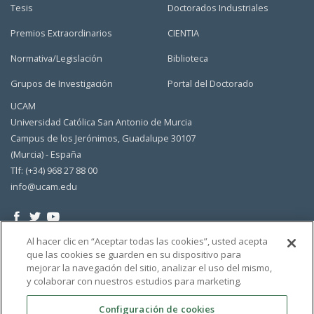
Tesis
Doctorados Industriales
Premios Extraordinarios
CIENTIA
Normativa/Legislación
Biblioteca
Grupos de Investigación
Portal del Doctorado
UCAM
Universidad Católica San Antonio de Murcia
Campus de los Jerónimos, Guadalupe 30107
(Murcia) - España
Tlf: (+34) 968 27 88 00
info@ucam.edu
Al hacer clic en “Aceptar todas las cookies”, usted acepta
que las cookies se guarden en su dispositivo para
mejorar la navegación del sitio, analizar el uso del mismo,
y colaborar con nuestros estudios para marketing.
Configuración de cookies