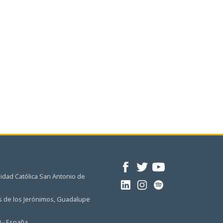
idad Católica San Antonio de
 de los Jerónimos, Guadalupe
) - España