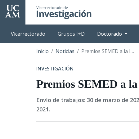
Pasar
al
contenido
principal
Vicerrectorado
Grupos I+D
Doctorado
Inicio
Noticias
Premios SEMED a la Investigación
INVESTIGACIÓN
Premios SEMED a la 
Envío de trabajos: 30 de marzo de 20
2021.