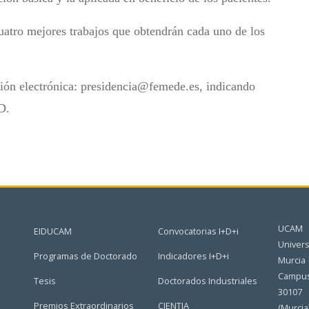
uatro mejores trabajos que obtendrán cada uno de los
ción electrónica: presidencia@femede.es, indicando
D.
UCAM
EIDUCAM
Convocatorias I+D+i
Univers
Programas de Doctorado
Indicadores I+D+i
Murcia
Campus
Tesis
Doctorados Industriales
30107
Premios Extraordinarios
CIENTIA
(Murcia