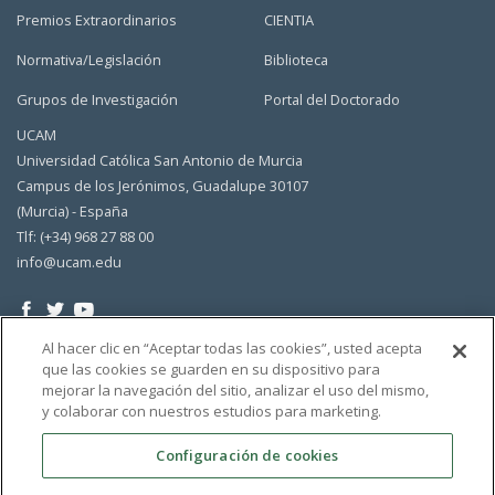
Premios Extraordinarios
CIENTIA
Normativa/Legislación
Biblioteca
Grupos de Investigación
Portal del Doctorado
UCAM
Universidad Católica San Antonio de Murcia
Campus de los Jerónimos, Guadalupe 30107
(Murcia) - España
Tlf: (+34) 968 27 88 00
info@ucam.edu
Al hacer clic en “Aceptar todas las cookies”, usted acepta
que las cookies se guarden en su dispositivo para
mejorar la navegación del sitio, analizar el uso del mismo,
y colaborar con nuestros estudios para marketing.
Configuración de cookies