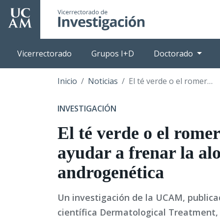
Pasar
al
contenido
principal
Vicerrectorado
Grupos I+D
Doctorado
Inicio
Noticias
El té verde o el romero podrían ayudar a frenar la alopecia androgenética
INVESTIGACIÓN
El té verde o el rome
ayudar a frenar la al
androgenética
Un investigación de la UCAM, publicad
científica Dermatological Treatment,