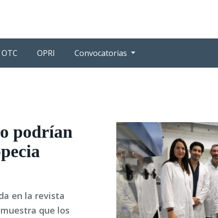
OTC
OPRI
Convocatorias
ro podrían
opecia
a en la revista
 muestra que los