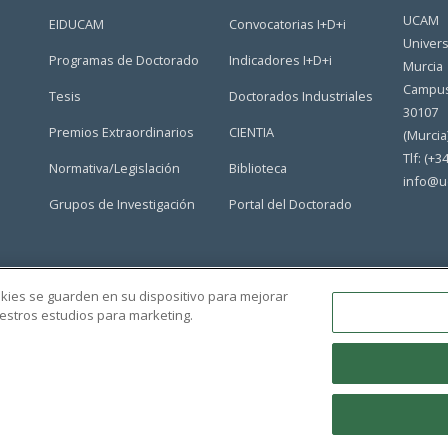
UCAM
EIDUCAM
Convocatorias I+D+i
Univers
Programas de Doctorado
Indicadores I+D+i
Murcia
Campus
Tesis
Doctorados Industriales
30107
Premios Extraordinarios
CIENTIA
(Murcia
Tlf: (+3
Normativa/Legislación
Biblioteca
info@u
Grupos de Investigación
Portal del Doctorado
ookies se guarden en su dispositivo para mejorar
nuestros estudios para marketing.