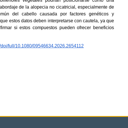
olifenoles vegetales podrían posicionarse como una 
bordaje de la alopecia no cicatricial, especialmente de 
omún del cabello causada por factores genéticos y 
que estos datos deben interpretarse con cautela, ya que 
irmar si estos compuestos pueden ofrecer beneficios 
m/doi/full/10.1080/09546634.2026.2654112