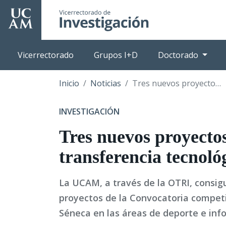
Pasar
al
contenido
principal
Vicerrectorado
Grupos I+D
Doctorado
Inicio
Noticias
Tres nuevos proyectos de transferencia tecnológica
INVESTIGACIÓN
Tres nuevos proyecto
transferencia tecnoló
La UCAM, a través de la OTRI, consig
proyectos de la Convocatoria competi
Séneca en las áreas de deporte e inf