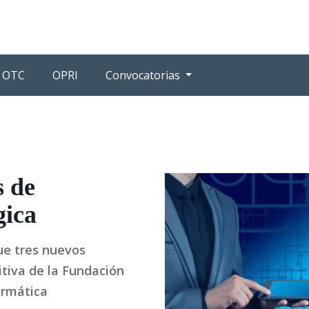
OTC
OPRI
Convocatorias
s de
gica
ue tres nuevos
tiva de la Fundación
ormática