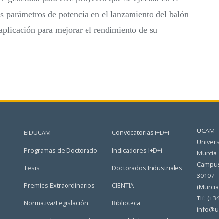
os parámetros de potencia en el lanzamiento del balón
 aplicación para mejorar el rendimiento de su
UCAM
EIDUCAM
Convocatorias I+D+i
Univers
Programas de Doctorado
Indicadores I+D+i
Murcia
Campus
Tesis
Doctorados Industriales
30107
Premios Extraordinarios
CIENTIA
(Murcia
Tlf: (+3
Normativa/Legislación
Biblioteca
info@u