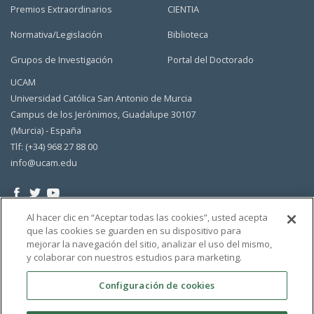
Premios Extraordinarios
CIENTIA
Normativa/Legislación
Biblioteca
Grupos de Investigación
Portal del Doctorado
UCAM
Universidad Católica San Antonio de Murcia
Campus de los Jerónimos, Guadalupe 30107
(Murcia) - España
Tlf: (+34) 968 27 88 00
info@ucam.edu
Al hacer clic en “Aceptar todas las cookies”, usted acepta
que las cookies se guarden en su dispositivo para
mejorar la navegación del sitio, analizar el uso del mismo,
y colaborar con nuestros estudios para marketing.
Configuración de cookies