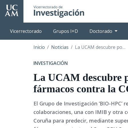
Pasar
al
contenido
principal
Vicerrectorado
Grupos I+D
Doctorado
Inicio
Noticias
La UCAM descubre potenciales fármacos contra la COVID 19
INVESTIGACIÓN
La UCAM descubre p
fármacos contra la 
El Grupo de Investigación ‘BIO-HPC’ r
colaboraciones, una con IMIB y otra c
Coruña para predecir, mediante sup