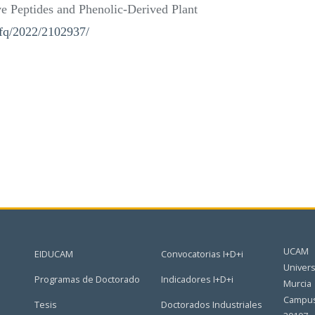
ve Peptides and Phenolic-Derived Plant
/jfq/2022/2102937/
UCAM
EIDUCAM
Convocatorias I+D+i
Univers
Programas de Doctorado
Indicadores I+D+i
Murcia
Campus
Tesis
Doctorados Industriales