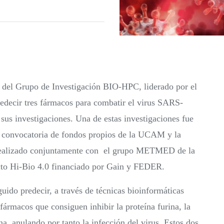
s del Grupo de Investigación BIO-HPC, liderado por el
edecir tres fármacos para combatir el virus SARS-
sus investigaciones. Una de estas investigaciones fue
a convocatoria de fondos propios de la UCAM y la
o realizado conjuntamente con el grupo METMED de la
cto Hi-Bio 4.0 financiado por Gain y FEDER.
uido predecir, a través de técnicas bioinformáticas
ármacos que consiguen inhibir la proteína furina, la
sana, anulando por tanto la infección del virus. Estos dos