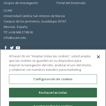
Grupos de Investigación
Portal del Doctorado
UCAM
Universidad Católica San Antonio de Murcia
Campus de los Jerónimos, Guadalupe 30107
(Murcia) - España
Tlf: (+34) 968 27 88 00
info@ucam.edu
Al hacer clic en “Aceptar todas las cookies”, usted acepta
que las cookies se guarden en su dispositivo para
mejorar la navegación del sitio, analizar el uso del mismo,
y colaborar con nuestros estudios para marketing.
Configuración de cookies
Rechazarlas todas