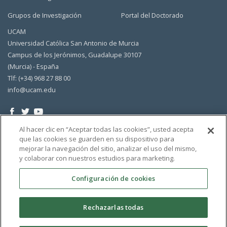
Grupos de Investigación
Portal del Doctorado
UCAM
Universidad Católica San Antonio de Murcia
Campus de los Jerónimos, Guadalupe 30107
(Murcia) - España
Tlf: (+34) 968 27 88 00
info@ucam.edu
Al hacer clic en “Aceptar todas las cookies”, usted acepta
que las cookies se guarden en su dispositivo para
mejorar la navegación del sitio, analizar el uso del mismo,
y colaborar con nuestros estudios para marketing.
Configuración de cookies
Rechazarlas todas