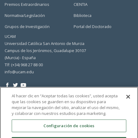
Premios Extraordinarios
CIENTIA
Normativa/Legislación
Biblioteca
Grupos de Investigación
Portal del Doctorado
UCAM
Universidad Católica San Antonio de Murcia
Campus de los Jerónimos, Guadalupe 30107
(Murcia) - España
Tlf: (+34) 968 27 88 00
info@ucam.edu
Al hacer clic en “Aceptar todas las cookies”, usted acepta
que las cookies se guarden en su dispositivo para
mejorar la navegación del sitio, analizar el uso del mismo,
y colaborar con nuestros estudios para marketing.
Configuración de cookies