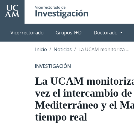
Pasar
al
contenido
principal
Vicerrectorado
Grupos I+D
Doctorado
Inicio
Noticias
La UCAM monitoriza por primera vez el intercambio de agua entre el Mediterráneo y el Mar Menor en tiempo real
INVESTIGACIÓN
La UCAM monitoriza
vez el intercambio de
Mediterráneo y el M
tiempo real