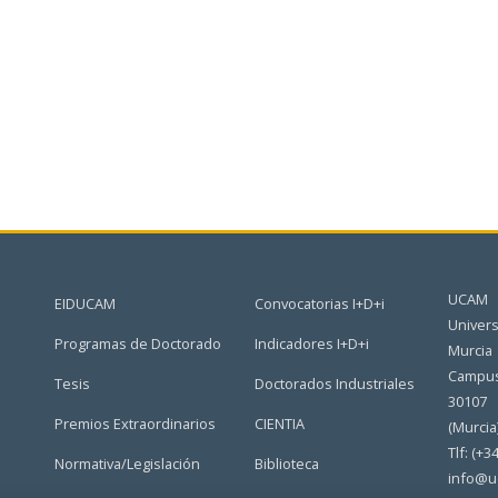
UCAM
EIDUCAM
Convocatorias I+D+i
Univers
Programas de Doctorado
Indicadores I+D+i
Murcia
Campus
Tesis
Doctorados Industriales
30107
Premios Extraordinarios
CIENTIA
(Murcia
Tlf: (+3
Normativa/Legislación
Biblioteca
info@u