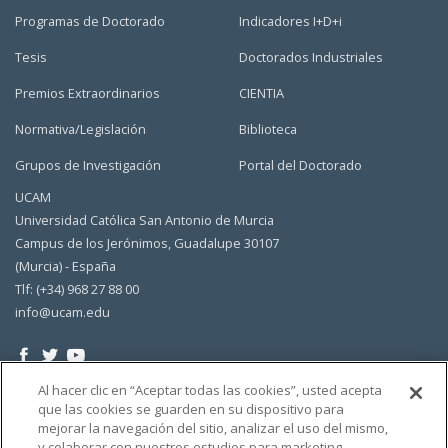
Programas de Doctorado
Indicadores I+D+i
Tesis
Doctorados Industriales
Premios Extraordinarios
CIENTIA
Normativa/Legislación
Biblioteca
Grupos de Investigación
Portal del Doctorado
UCAM
Universidad Católica San Antonio de Murcia
Campus de los Jerónimos, Guadalupe 30107
(Murcia) - España
Tlf: (+34) 968 27 88 00
info@ucam.edu
Al hacer clic en “Aceptar todas las cookies”, usted acepta
que las cookies se guarden en su dispositivo para
mejorar la navegación del sitio, analizar el uso del mismo,
y colaborar con nuestros estudios para marketing.