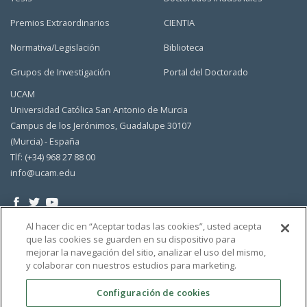
Premios Extraordinarios
CIENTIA
Normativa/Legislación
Biblioteca
Grupos de Investigación
Portal del Doctorado
UCAM
Universidad Católica San Antonio de Murcia
Campus de los Jerónimos, Guadalupe 30107
(Murcia) - España
Tlf: (+34) 968 27 88 00
info@ucam.edu
Al hacer clic en “Aceptar todas las cookies”, usted acepta
que las cookies se guarden en su dispositivo para
mejorar la navegación del sitio, analizar el uso del mismo,
y colaborar con nuestros estudios para marketing.
Configuración de cookies