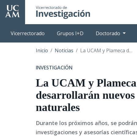
Pasar
al
contenido
principal
Vicerrectorado
Grupos I+D
Doctorado
Inicio
Noticias
La UCAM y Plameca desarrollarán nuevos ingredientes naturales
INVESTIGACIÓN
La UCAM y Plameca
desarrollarán nuevos 
naturales
Durante los próximos años, se podrá
investigaciones y asesorías científicas