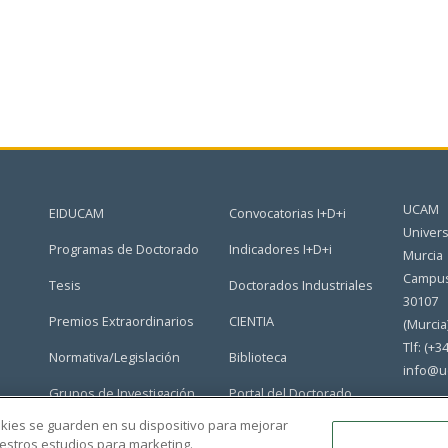
UCAM
EIDUCAM
Convocatorias I+D+i
Univers
Programas de Doctorado
Indicadores I+D+i
Murcia
Campus
Tesis
Doctorados Industriales
30107
Premios Extraordinarios
CIENTIA
(Murcia
Tlf: (+3
Normativa/Legislación
Biblioteca
info@u
Grupos de Investigación
Portal del Doctorado
ookies se guarden en su dispositivo para mejorar
nuestros estudios para marketing.