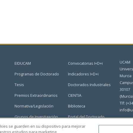
UCAM
EIDUCAM
Convocatorias I+D+i
Univers
Programas de Doctorado
Indicadores I+D+i
Murcia
Campus
Tesis
Doctorados Industriales
30107
Premios Extraordinarios
CIENTIA
(Murcia
Tlf: (+3
Normativa/Legislación
Biblioteca
info@u
Grupos de Investigación
Portal del Doctorado
ookies se guarden en su dispositivo para mejorar
nuestros estudios para marketing.