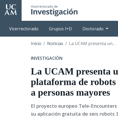
Pasar
al
contenido
principal
Vicerrectorado
Grupos I+D
Doctorado
Inicio
Noticias
La UCAM presenta una plataforma de robots para atender a personas mayores
INVESTIGACIÓN
La UCAM presenta 
plataforma de robots
a personas mayores
El proyecto europeo Tele-Encounters f
su aplicación gratuita de seis robots