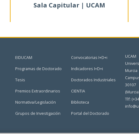
Sala Capitular | UCAM
UCAM
EIDUCAM
Convocatorias I+D+i
Univers
Programas de Doctorado
Indicadores I+D+i
Murcia
Campus
Tesis
Doctorados Industriales
30107
Premios Extraordinarios
CIENTIA
(Murcia
Tlf: (+3
Normativa/Legislación
Biblioteca
info@u
Grupos de Investigación
Portal del Doctorado