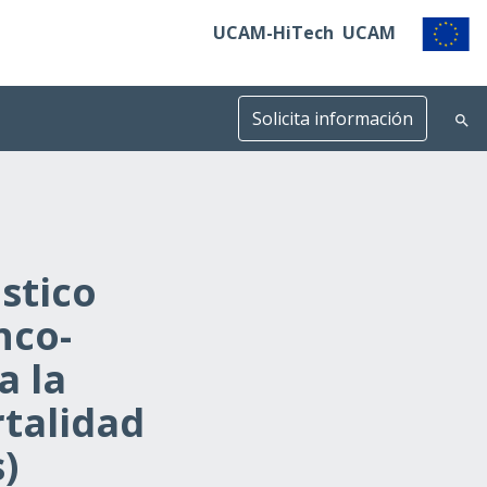
UCAM-HiTech
UCAM
Solicita información
stico
nco-
a la
rtalidad
)