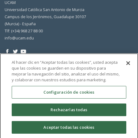
UCAM
Universidad Católica San Antonio de Murcia
Campus de los Jerónimos, Guadalupe 30107
(Murcia) - España
Tlf: (+34) 968 27 88 00
info@ucam.edu
Al hacer clic en “Aceptar todas las cookies”, usted acepta
que las cookies se guarden en su dispositivo para
mejorar la navegación del sitio, analizar el uso del mismo,
y colaborar con nuestros estudios para marketing.
Configuración de cookies
Rechazarlas todas
Aceptar todas las cookies