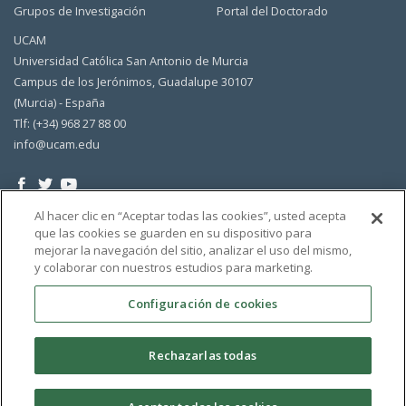
Grupos de Investigación
Portal del Doctorado
UCAM
Universidad Católica San Antonio de Murcia
Campus de los Jerónimos, Guadalupe 30107
(Murcia) - España
Tlf: (+34) 968 27 88 00
info@ucam.edu
Al hacer clic en “Aceptar todas las cookies”, usted acepta
que las cookies se guarden en su dispositivo para
mejorar la navegación del sitio, analizar el uso del mismo,
y colaborar con nuestros estudios para marketing.
Configuración de cookies
Rechazarlas todas