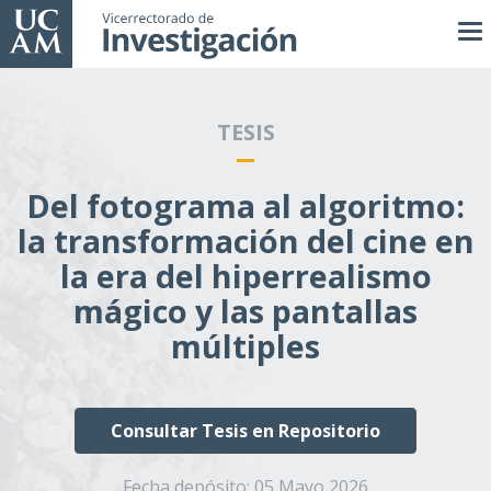
Pasar
al
contenido
principal
TESIS
Del fotograma al algoritmo:
la transformación del cine en
la era del hiperrealismo
mágico y las pantallas
múltiples
Consultar Tesis en Repositorio
Fecha depósito:
05 Mayo 2026