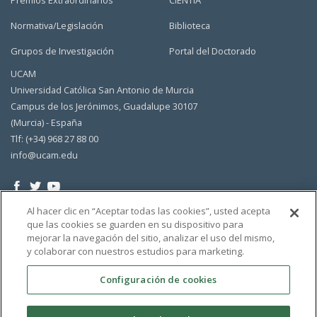
Premios Extraordinarios
CIENTIA
Normativa/Legislación
Biblioteca
Grupos de Investigación
Portal del Doctorado
UCAM
Universidad Católica San Antonio de Murcia
Campus de los Jerónimos, Guadalupe 30107
(Murcia) - España
Tlf: (+34) 968 27 88 00
info@ucam.edu
Al hacer clic en “Aceptar todas las cookies”, usted acepta
que las cookies se guarden en su dispositivo para
mejorar la navegación del sitio, analizar el uso del mismo,
y colaborar con nuestros estudios para marketing.
Configuración de cookies