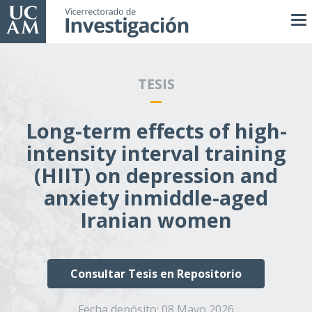
Pasar
al
contenido
principal
TESIS
Long-term effects of high-
intensity interval training
(HIIT) on depression and
anxiety inmiddle-aged
Iranian women
Consultar Tesis en Repositorio
Fecha depósito:
08 Mayo 2026