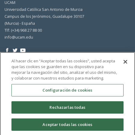
UCAM
Universidad Católica San Antonio de Murcia
Campus de los Jerónimos, Guadalupe 30107
(Murcia) - España
Tlf: (+34) 968 27 88 00
info@ucam.edu
Al hacer clic en “Aceptar todas las cookies”, usted acepta
que las cookies se guarden en su dispositivo para
mejorar la navegación del sitio, analizar el uso del mismo,
y colaborar con nuestros estudios para marketing.
Configuración de cookies
Rechazarlas todas
Aceptar todas las cookies