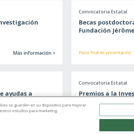
Convocatoria Estatal
nvestigación
Becas postdoctora
Fundación Jérôme
Más información >
Plazo final de presentación:
Convocatoria Estatal
e ayudas a
Premios a la Inve
 Fundación Jérôme
Serra | 3ª Edición
ookies se guarden en su dispositivo para mejorar
nuestros estudios para marketing.
Más información >
Plazo final de presentación: