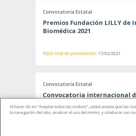
Convocatoria Estatal
Premios Fundación LILLY de I
Biomédica 2021
Plazo final de presentación:
17/02/2021
Convocatoria Estatal
Convocatoria internacional d
proyectos de investigación |
Al hacer clic en “Aceptar todas las cookies”, usted acepta que las c
Lejeune
la navegación del sitio, analizar el uso del mismo, y colaborar con 
Plazo final de presentación:
08/03/2021