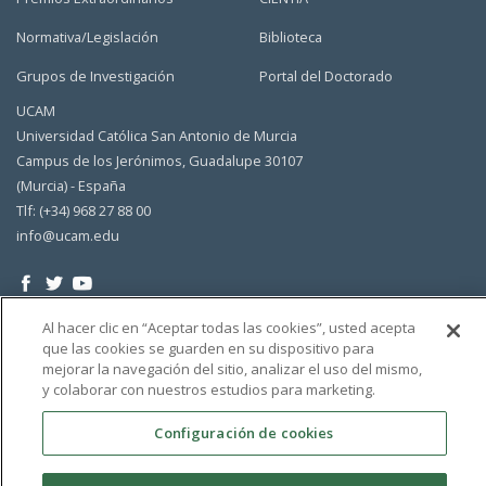
Normativa/Legislación
Biblioteca
Grupos de Investigación
Portal del Doctorado
UCAM
Universidad Católica San Antonio de Murcia
Campus de los Jerónimos, Guadalupe 30107
(Murcia) - España
Tlf: (+34) 968 27 88 00
info@ucam.edu
Al hacer clic en “Aceptar todas las cookies”, usted acepta
que las cookies se guarden en su dispositivo para
mejorar la navegación del sitio, analizar el uso del mismo,
y colaborar con nuestros estudios para marketing.
Configuración de cookies