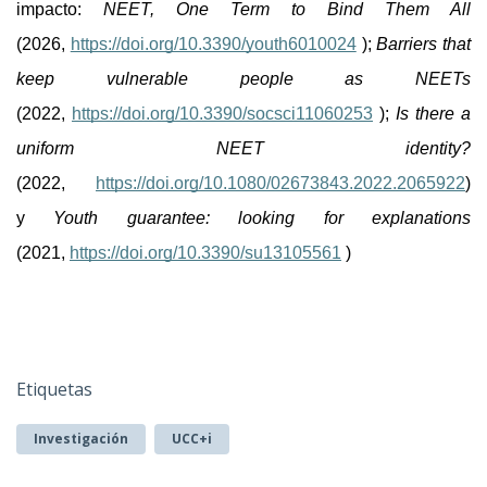
impacto: 
NEET, One Term to Bind Them All
(2026, 
https://doi.org/10.3390/youth6010024
 ); 
Barriers that 
keep vulnerable people as NEETs
(2022, 
https://doi.org/10.3390/socsci11060253
 ); 
Is there a 
uniform NEET identity?
(2022, 
https://doi.org/10.1080/02673843.2022.2065922
) 
y 
Youth guarantee: looking for explanations
(2021, 
https://doi.org/10.3390/su13105561
 )
Etiquetas
Investigación
UCC+i