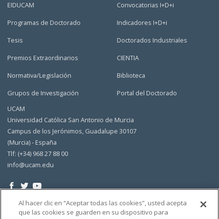
EIDUCAM
Convocatorias I+D+i
Programas de Doctorado
Indicadores I+D+i
Tesis
Doctorados Industriales
Premios Extraordinarios
CIENTIA
Normativa/Legislación
Biblioteca
Grupos de Investigación
Portal del Doctorado
UCAM
Universidad Católica San Antonio de Murcia
Campus de los Jerónimos, Guadalupe 30107
(Murcia) - España
Tlf: (+34) 968 27 88 00
info@ucam.edu
Al hacer clic en “Aceptar todas las cookies”, usted acepta
que las cookies se guarden en su dispositivo para