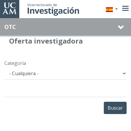
Pasar
al
contenido
OTC
principal
Oferta investigadora
Categoría