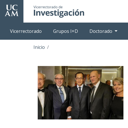
Pasar
al
contenido
principal
Vicerrectorado
Grupos I+D
Doctorado
Inicio