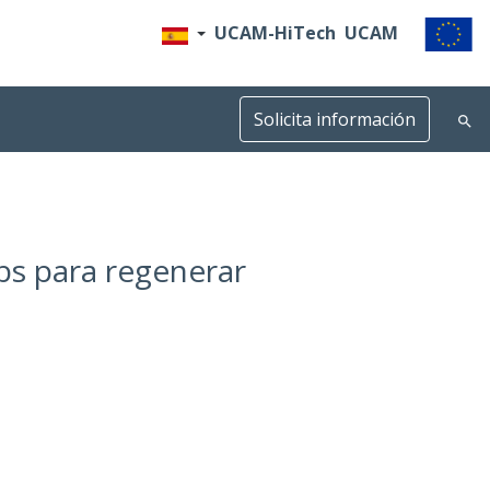
UCAM-HiTech
UCAM
Solicita información
bs para regenerar