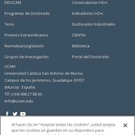
EIDUCAM
Convocatorias I+D+i
Programas de Doctorado
Indicadores I+D+i
Tesis
Doctorados Industriales
Premios Extraordinarios
CIENTIA
Normativa/Legislación
Biblioteca
Grupos de Investigación
Portal del Doctorado
UCAM
Universidad Católica San Antonio de Murcia
Campus de los Jerónimos, Guadalupe 30107
(Murcia) - España
Tlf: (+34) 968 27 88 00
info@ucam.edu
Al hacer clic en “Aceptar todas las cookies”, usted acepta
que las cookies se guarden en su dispositivo para