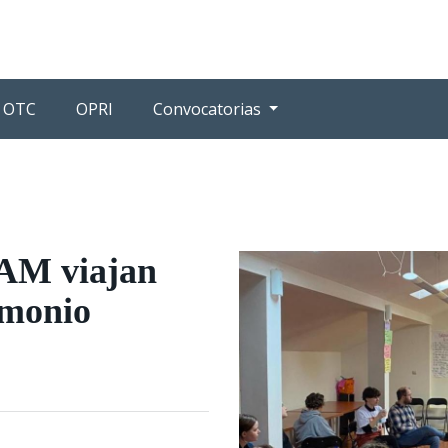
OTC
OPRI
Convocatorias
CAM viajan
imonio