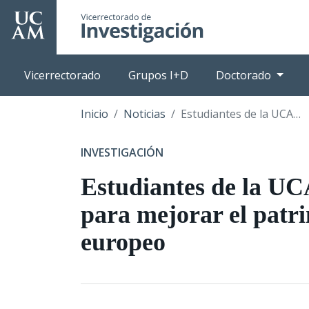
Pasar
al
contenido
principal
Vicerrectorado
Grupos I+D
Doctorado
Inicio
Noticias
Estudiantes de la UCAM viajan para mejorar el patrimonio europeo
INVESTIGACIÓN
Estudiantes de la U
para mejorar el patr
europeo