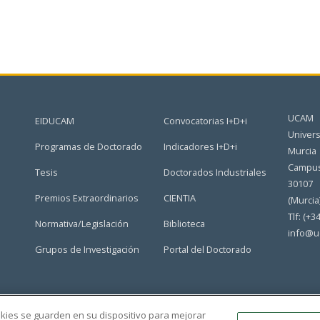
UCAM
EIDUCAM
Convocatorias I+D+i
Univers
Programas de Doctorado
Indicadores I+D+i
Murcia
Campus
Tesis
Doctorados Industriales
30107
Premios Extraordinarios
CIENTIA
(Murcia
Tlf: (+3
Normativa/Legislación
Biblioteca
info@u
Grupos de Investigación
Portal del Doctorado
ookies se guarden en su dispositivo para mejorar