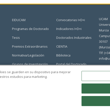
UCAM
EIDUCAM
Convocatorias I+D+i
Univers
Programas de Doctorado
Indicadores I+D+i
Murcia
Campus
Tesis
Doctorados Industriales
30107
Premios Extraordinarios
CIENTIA
(Murcia
Tlf: (+3
Normativa/Legislación
Biblioteca
info@u
Grupos de Investigación
Portal del Doctorado
ookies se guarden en su dispositivo para mejorar
nuestros estudios para marketing.