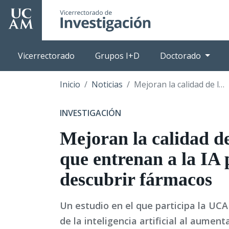
Pasar
al
contenido
principal
Vicerrectorado
Grupos I+D
Doctorado
Inicio
Noticias
Mejoran la calidad de los datos que entrenan a la IA para descubrir fármacos
INVESTIGACIÓN
Mejoran la calidad de
que entrenan a la IA 
descubrir fármacos
Un estudio en el que participa la UCA
de la inteligencia artificial al aument