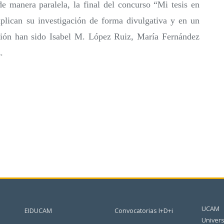
 manera paralela, la final del concurso “Mi tesis en
explican su investigación de forma divulgativa y en un
ción han sido Isabel M. López Ruiz, María Fernández
.
UCAM
EIDUCAM
Convocatorias I+D+i
Univers