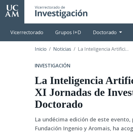
Pasar
al
contenido
principal
Vicerrectorado
Grupos I+D
Doctorado
Inicio
Noticias
La Inteligencia Artificial centra las XI Jornadas de Investigación y Doctorado
INVESTIGACIÓN
La Inteligencia Artifi
XI Jornadas de Inves
Doctorado
La undécima edición de este evento, 
Fundación Ingenio y Aromais, ha acog