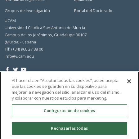
Grupos de Investigación
Portal del Doctorado
UCAM
Universidad Católica San Antonio de Murcia
Campus de los Jerónimos, Guadalupe 30107
(Murcia) - España
Tlf: (+34) 968 27 88 00
info@ucam.edu
Al hacer clic en “Aceptar todas las cookies”, usted acepta
que las cookies se guarden en su dispositivo para
mejorar la navegación del sitio, analizar el uso del mismo,
y colaborar con nuestros estudios para marketing.
Configuración de cookies
Rechazarlas todas