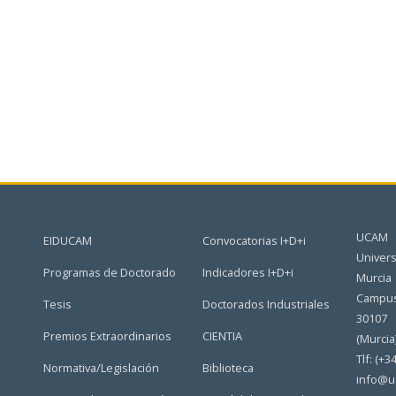
UCAM
EIDUCAM
Convocatorias I+D+i
Univers
Programas de Doctorado
Indicadores I+D+i
Murcia
Campus
Tesis
Doctorados Industriales
30107
Premios Extraordinarios
CIENTIA
(Murcia
Tlf: (+3
Normativa/Legislación
Biblioteca
info@u