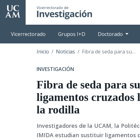
Pasar
al
contenido
principal
Vicerrectorado
Grupos I+D
Doctorado
Inicio
Noticias
Fibra de seda para sustituir ligamentos cruzados lesionados en la rodilla
INVESTIGACIÓN
Fibra de seda para su
ligamentos cruzados 
la rodilla
Investigadores de la UCAM, la Politéc
IMIDA estudian sustituir ligamentos 