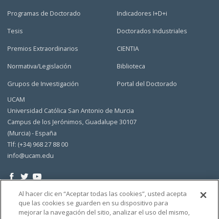
Programas de Doctorado
Indicadores I+D+i
Tesis
Doctorados Industriales
Premios Extraordinarios
CIENTIA
Normativa/Legislación
Biblioteca
Grupos de Investigación
Portal del Doctorado
UCAM
Universidad Católica San Antonio de Murcia
Campus de los Jerónimos, Guadalupe 30107
(Murcia) - España
Tlf: (+34) 968 27 88 00
info@ucam.edu
Al hacer clic en “Aceptar todas las cookies”, usted acepta
que las cookies se guarden en su dispositivo para
mejorar la navegación del sitio, analizar el uso del mismo,