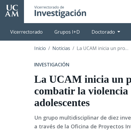
Pasar
al
contenido
principal
Vicerrectorado
Grupos I+D
Doctorado
Inicio
Noticias
La UCAM inicia un proyecto para combatir la violencia en parejas adolescentes
INVESTIGACIÓN
La UCAM inicia un p
combatir la violencia
adolescentes
Un grupo multidisciplinar de diez in
a través de la Oficina de Proyectos In