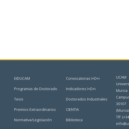
UCAM
EIDUCAM
Convocatorias I+D+i
Univers
Programas de Doctorado
Indicadores I+D+i
Murcia
Campus
Tesis
Doctorados Industriales
30107
Premios Extraordinarios
CIENTIA
(Murcia
Tlf: (+3
Normativa/Legislación
Biblioteca
info@u