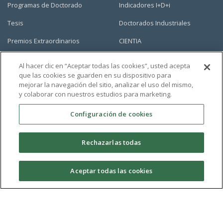
Programas de Doctorado
Indicadores I+D+i
Tesis
Doctorados Industriales
Premios Extraordinarios
CIENTIA
Normativa/Legislación
Biblioteca
Al hacer clic en “Aceptar todas las cookies”, usted acepta
que las cookies se guarden en su dispositivo para
Grupos de Investigación
Portal del Doctorado
mejorar la navegación del sitio, analizar el uso del mismo,
UCAM
y colaborar con nuestros estudios para marketing.
Universidad Católica San Antonio de Murcia
Configuración de cookies
Campus de los Jerónimos, Guadalupe 30107
(Murcia) - España
Tlf: (+34) 968 27 88 00
Rechazarlas todas
info@ucam.edu
Aceptar todas las cookies