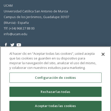
UCAM
Universidad Católica San Antonio de Murcia
Campus de los Jerónimos, Guadalupe 30107
(Murcia) - España
Tlf: (+34) 968 27 88 00
info@ucam.edu
Al hacer clic en “Aceptar todas las cookies”, usted acepta
que las cookies se guarden en su dispositivo para
mejorar la navegación del sitio, analizar el uso del mismo,
y colaborar con nuestros estudios para marketing.
Configuración de cookies
Rechazarlas todas
Aceptar todas las cookies