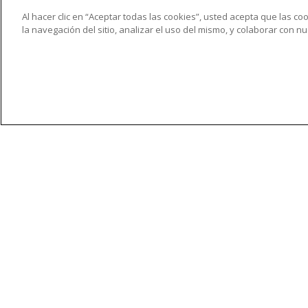
del cáncer colorrectal en func
Al hacer clic en “Aceptar todas las cookies”, usted acepta que las c
expresión de fascina1 al diag
la navegación del sitio, analizar el uso del mismo, y colaborar con 
16-07-2026
D. Luis Blanco López
Eficacia de la estimulación ne
transcutánea y percutánea c
adyuvantes en pacientes tras
del ligamento cruzado anterio
aleatorizado
03-07-2026