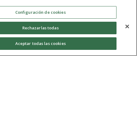
s pacientes con exacerbación
encias
Configuración de cookies
Rechazarlas todas
More information >
Aceptar todas las cookies
na en el comportamiento
cer de mama triple negativo:
ional en una cohorte
xperimental en líneas
les
More information >