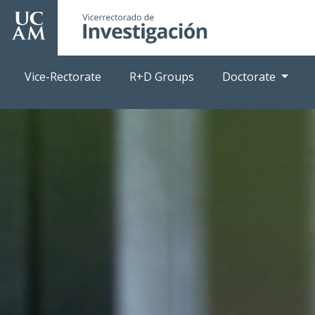
Skip
to
main
content
Vice-Rectorate
R+D Groups
Doctorate