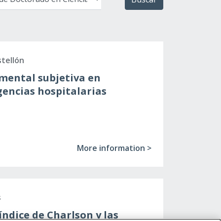
stellón
mental subjetiva en
encias hospitalarias
More information >
s
índice de Charlson y las