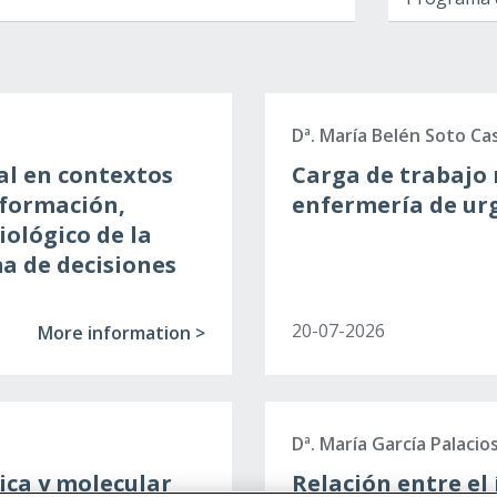
Dª. María Belén Soto Ca
ual en contextos
Carga de trabajo 
 formación,
enfermería de urg
iológico de la
ma de decisiones
20-07-2026
More information >
Dª. María García Palacio
ica y molecular
Relación entre el 