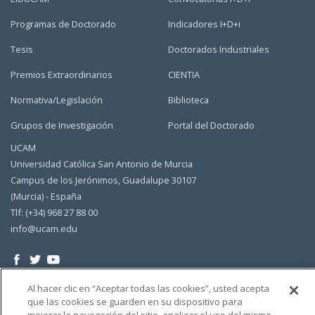
Programas de Doctorado
Indicadores I+D+i
Tesis
Doctorados Industriales
Premios Extraordinarios
CIENTIA
Normativa/Legislación
Biblioteca
Grupos de Investigación
Portal del Doctorado
UCAM
Universidad Católica San Antonio de Murcia
Campus de los Jerónimos, Guadalupe 30107
(Murcia) - España
Tlf: (+34) 968 27 88 00
info@ucam.edu
Al hacer clic en “Aceptar todas las cookies”, usted acepta
que las cookies se guarden en su dispositivo para