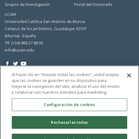
Grupos de Investigación
Portal del Doctorado
UCAM
Universidad Católica San Antonio de Murcia
Campus de los Jerónimos, Guadalupe 30107
(Murcia) - España
Tlf: (+34) 968 27 88 00
info@ucam.edu
Al hacer clic en “Aceptar todas las cookies”, usted acepta
que las cookies se guarden en su dispositivo para
mejorar la navegación del sitio, analizar el uso del mismo,
y colaborar con nuestros estudios para marketing.
Configuración de cookies
Rechazarlas todas