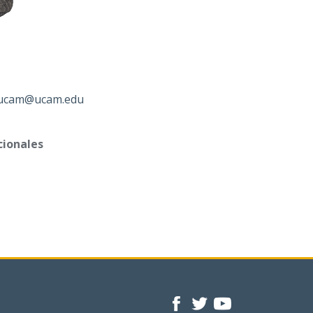
.ucam@ucam.edu
cionales