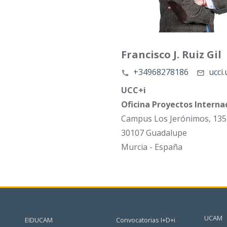
Francisco J. Ruiz Gil
+34968278186
ucci
UCC+i
Oficina Proyectos Interna
Campus Los Jerónimos, 135
30107 Guadalupe
Murcia - España
UCAM
EIDUCAM
Convocatorias I+D+i