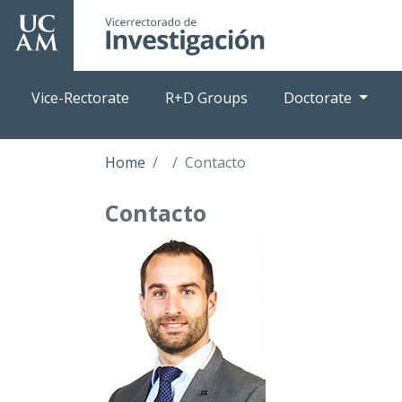
Skip
to
main
content
Vice-Rectorate
R+D Groups
Doctorate
Home
Contacto
Contacto