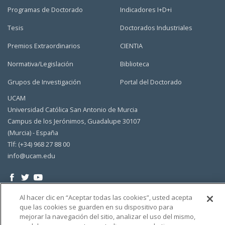
Programas de Doctorado
Indicadores I+D+i
Tesis
Doctorados Industriales
Premios Extraordinarios
CIENTIA
Normativa/Legislación
Biblioteca
Grupos de Investigación
Portal del Doctorado
UCAM
Universidad Católica San Antonio de Murcia
Campus de los Jerónimos, Guadalupe 30107
(Murcia) - España
Tlf: (+34) 968 27 88 00
info@ucam.edu
Al hacer clic en “Aceptar todas las cookies”, usted acepta
que las cookies se guarden en su dispositivo para
mejorar la navegación del sitio, analizar el uso del mismo,