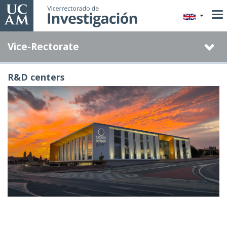
Skip
to
main
Vice-Rectorate
content
R&D centers