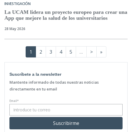
INVESTIGACIÓN
La UCAM lidera un proyecto europeo para crear una
App que mejore la salud de los universitarios
28 May 2026
Current
1
Page
2
Page
3
Page
4
Page
5
…
Next
>
Last
»
page
page
page
Suscríbete a la newsletter
Mantente informado de todas nuestras noticias
directamente en tu email
Email*
Suscribirme