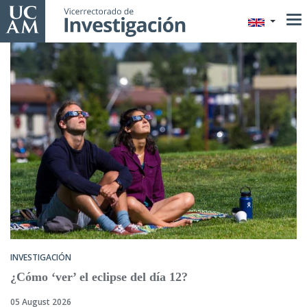
Skip
to
main
content
INVESTIGACIÓN
¿Cómo ‘ver’ el eclipse del día 12?
05 August 2026